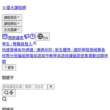
臺大課程網
課程資訊
課程網站
正式選課
預選課表
EN
學生 / 教職員登入
快速搜尋
系所
通識 / 溝通
共同 / 新生
體育 / 國防
學程
領域專長
校際
分班編組
進階英語
寫作教學
英語授課
遠距
密集
異動
加開
停
開
更多
關鍵字
關鍵字