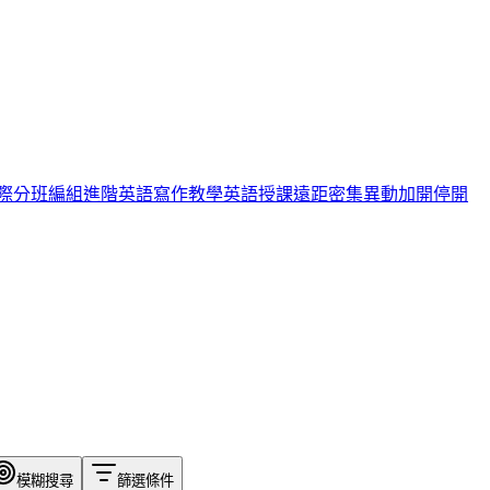
際
分班編組
進階英語
寫作教學
英語授課
遠距
密集
異動
加開
停開
模糊搜尋
篩選條件