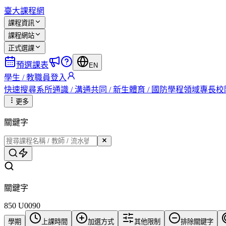
臺大課程網
課程資訊
課程網站
正式選課
預選課表
EN
學生 / 教職員登入
快速搜尋
系所
通識 / 溝通
共同 / 新生
體育 / 國防
學程
領域專長
校
更多
關鍵字
關鍵字
850 U0090
學期
上課時間
加選方式
其他限制
排除關鍵字