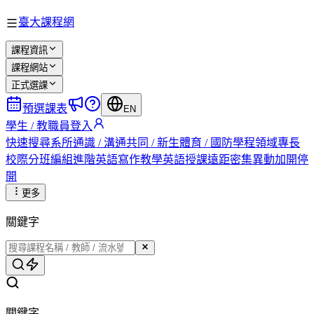
臺大課程網
課程資訊
課程網站
正式選課
預選課表
EN
學生 / 教職員登入
快速搜尋
系所
通識 / 溝通
共同 / 新生
體育 / 國防
學程
領域專長
校際
分班編組
進階英語
寫作教學
英語授課
遠距
密集
異動
加開
停
開
更多
關鍵字
關鍵字