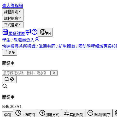
臺大課程網
課程資訊
課程網站
正式選課
預選課表
EN
學生 / 教職員登入
快速搜尋
系所
通識 / 溝通
共同 / 新生
體育 / 國防
學程
領域專長
校
更多
關鍵字
關鍵字
B46 303A1
學期
上課時間
加選方式
其他限制
排除關鍵字