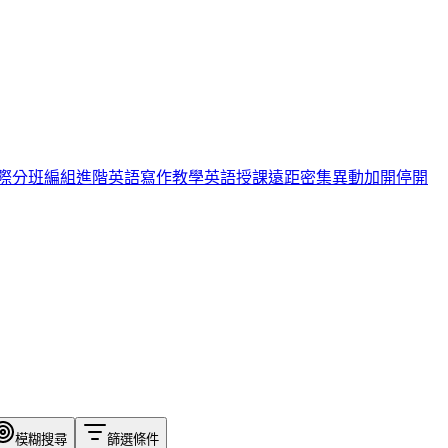
際
分班編組
進階英語
寫作教學
英語授課
遠距
密集
異動
加開
停開
模糊搜尋
篩選條件