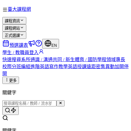
臺大課程網
課程資訊
課程網站
正式選課
預選課表
EN
學生 / 教職員登入
快速搜尋
系所
通識 / 溝通
共同 / 新生
體育 / 國防
學程
領域專長
校際
分班編組
進階英語
寫作教學
英語授課
遠距
密集
異動
加開
停
開
更多
關鍵字
關鍵字