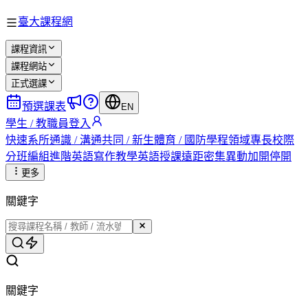
臺大課程網
課程資訊
課程網站
正式選課
預選課表
EN
學生 / 教職員登入
快速
系所
通識 / 溝通
共同 / 新生
體育 / 國防
學程
領域專長
校際
分班編組
進階英語
寫作教學
英語授課
遠距
密集
異動
加開
停開
更多
關鍵字
關鍵字