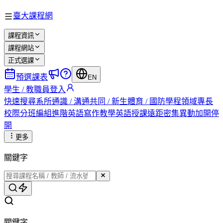
臺大課程網
課程資訊
課程網站
正式選課
預選課表
EN
學生 / 教職員登入
快速搜尋
系所
通識 / 溝通
共同 / 新生
體育 / 國防
學程
領域專長
校際
分班編組
進階英語
寫作教學
英語授課
遠距
密集
異動
加開
停
開
更多
關鍵字
關鍵字